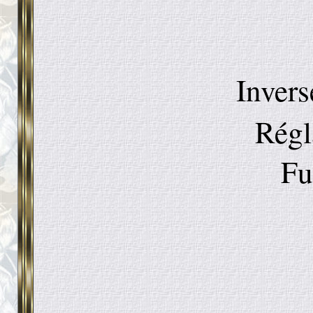
Inver
Régl
Fu