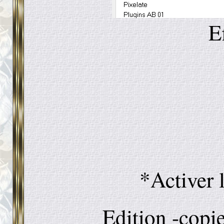
E
*Activer 
Edition -copi