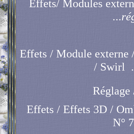
Effets/ Modules extern
...
ré
Effets / Module externe 
/ Swirl .
Réglage /
Effets / Effets 3D / Omb
N° 7