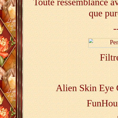
Toute ressemblance ave
que pur
-
Filtr
Alien Skin Eye 
FunHous