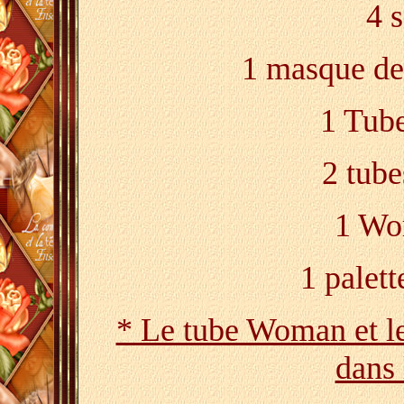
4 s
1 masque d
1 Tub
2 tube
1 Wo
1 palet
* Le tube Woman et le 
dans 