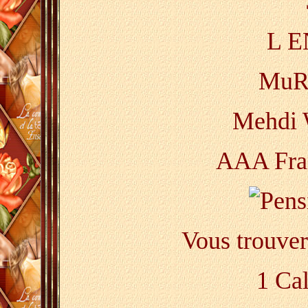
L E
MuRa
Mehdi 
AAA Fra
Vous trouver
1 Ca